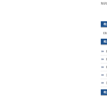
知识
相
E
相
相