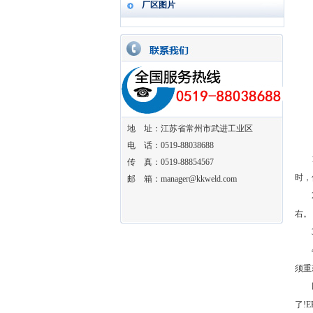
厂区图片
地 址：江苏省常州市武进工业区
电 话：0519-88038688
1、
传 真：0519-88854567
时，
邮 箱：manager@kkweld.com
2、
右。
3、
4、
须重
以上
了!