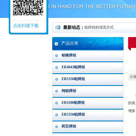
点击扫描下载
最新动态：
铝焊丝的清洗方式
产品分类
铝镁焊丝
ER4043铝焊丝
ER5356铝焊丝
纯铝焊丝
相信
ER1100铝焊丝
的发
增多
ER5356铝焊丝
药芯焊丝