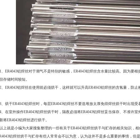
ER4043铝焊丝对于潮气不是特别的敏感，ER4043铝焊丝含水量比较高。因为要根据
但存储时间较短。
ER4043铝焊丝在使用前必须烘干，这样就可以升高ER4043铝焊丝的含氢量，防止
烘干ER4043铝焊丝时，每层ER4043铝焊丝不要迭堆放太厚免得焊丝烘干时出现
在室外操作ER4043铝焊丝烘干时，隔夜必须将ER4043铝焊丝妥当保存、不准许
新将
ER4043铝焊丝
进行烘干。
就是小编为大家搜集整理的一些有关于ER4043铝焊丝烘干与贮存的相关知识，
ER4043铝焊丝烘干与贮存有些人常常会不以为意，认为这并不是多么重要的事情，但是