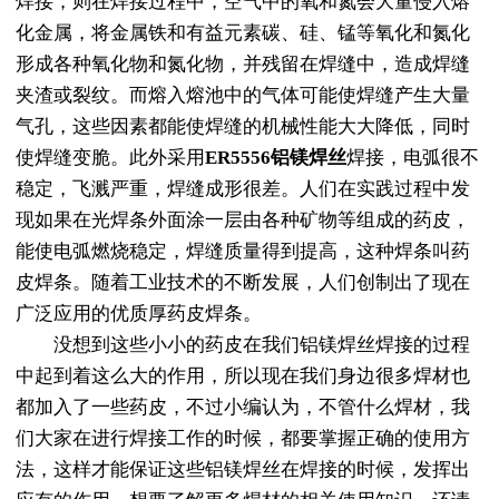
焊接，则在焊接过程中，空气中的氧和氮会大量侵入熔
化金属，将金属铁和有益元素碳、硅、锰等氧化和氮化
形成各种氧化物和氮化物，并残留在焊缝中，造成焊缝
夹渣或裂纹。而熔入熔池中的气体可能使焊缝产生大量
气孔，这些因素都能使焊缝的机械性能大大降低，同时
使焊缝变脆。此外采用
ER5556铝镁焊丝
焊接，电弧很不
稳定，飞溅严重，焊缝成形很差。人们在实践过程中发
现如果在光焊条外面涂一层由各种矿物等组成的药皮，
能使电弧燃烧稳定，焊缝质量得到提高，这种焊条叫药
皮焊条。随着工业技术的不断发展，人们创制出了现在
广泛应用的优质厚药皮焊条。
没想到这些小小的药皮在我们铝镁焊丝焊接的过程
中起到着这么大的作用，所以现在我们身边很多焊材也
都加入了一些药皮，不过小编认为，不管什么焊材，我
们大家在进行焊接工作的时候，都要掌握正确的使用方
法，这样才能保证这些
铝镁焊丝
在焊接的时候，发挥出