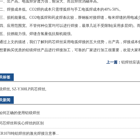
出产高。电弧焊穿透力强，熔深大、而且焊丝消融率高。
焊接成本低。CO2焊的成本只需埋弧焊与手工电弧焊成本的40%-50%。
损耗能量低。CO2电弧焊和药皮焊条比较，厚钢板对接焊缝，每米焊缝的用电减少3
应用范围宽。不管何种位置均可以进行焊接，最厚几近不受限制(采用多层焊)。
、抗锈能力强。焊缝含氢量低抗裂机能强。
上文的描述，我们了解到药芯焊丝采用电弧焊接的五大优势，出产高，焊接成本低
想要购买优质的
铝镁焊丝
产品进行焊接加工，可靠的厂家进行加工很重要，欢迎大家和
上一篇：
铝焊丝应该
关标签
镁焊丝
,
SZ-Y308LP药芯焊丝
,
关新闻
如何正确的使用铝镁焊丝
药芯焊丝和实心焊丝的区别
ER1070纯铝焊丝的激光焊接注意事...