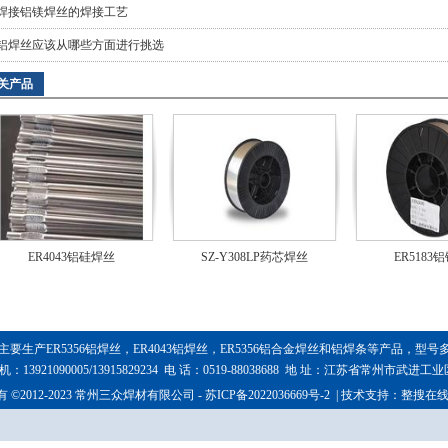
焊接铝镁焊丝的焊接工艺
铝焊丝应该从哪些方面进行挑选
关产品
ER4043铝硅焊丝
SZ-Y308LP药芯焊丝
ER5183
主要生产
ER5356铝焊丝
，
ER4043铝焊
丝，
ER5356铝合金焊丝
和铝焊条等产品，型号
机：13921090005/13915829234 电 话：0519-88038688 地 址：江苏省常州市武进工
 ©2012-2023 常州三众焊材有限公司 -
苏ICP备2022036669号-2
| 技术支持：
整搜在