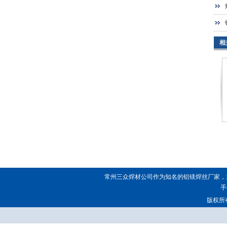
相
常州三众焊材公司作为知名的
铝镁焊丝厂家
，
手
版权所有