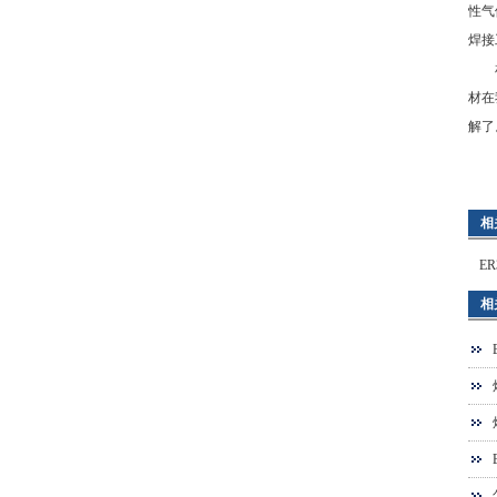
性气
焊接
相信
材在
解了
相
E
相