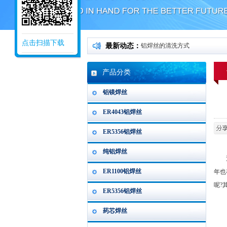
点击扫描下载
最新动态：
铝焊丝的清洗方式
产品分类
铝镁焊丝
ER4043铝焊丝
ER5356铝焊丝
纯铝焊丝
通过
ER1100铝焊丝
年也
呢?
ER5356铝焊丝
药芯焊丝