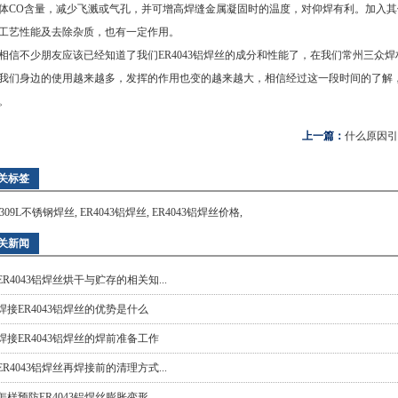
体CO含量，减少飞溅或气孔，并可增高焊缝金属凝固时的温度，对仰焊有利。加入
工艺性能及去除杂质，也有一定作用。
不少朋友应该已经知道了我们ER4043铝焊丝的成分和性能了，在我们
常州三众焊
我们身边的使用越来越多，发挥的作用也变的越来越大，相信经过这一段时间的了解
。
上一篇：
什么原因引
关标签
R309L不锈钢焊丝
,
ER4043铝焊丝
,
ER4043铝焊丝价格
,
关新闻
ER4043铝焊丝烘干与贮存的相关知...
焊接ER4043铝焊丝的优势是什么
焊接ER4043铝焊丝的焊前准备工作
ER4043铝焊丝再焊接前的清理方式...
怎样预防ER4043铝焊丝膨胀变形