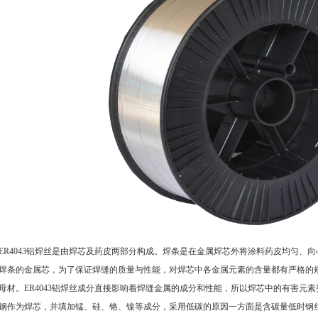
4043铝焊丝是由焊芯及药皮两部分构成。焊条是在金属焊芯外将涂料药皮均匀、
焊条的金属芯，为了保证焊缝的质量与性能，对焊芯中各金属元素的含量都有严格的
母材。
ER4043铝焊丝
成分直接影响着焊缝金属的成分和性能，所以焊芯中的有害元素
钢作为焊芯，并填加锰、硅、铬、镍等成分，采用低碳的原因一方面是含碳量低时钢