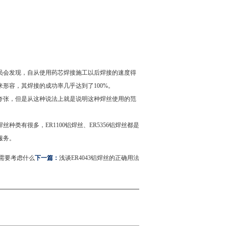
会发现，自从使用药芯焊接施工以后焊接的速度得
形容，其焊接的成功率几乎达到了100%。
张，但是从这种说法上就是说明这种焊丝使用的范
。
焊丝种类有很多，
ER1100铝焊丝
、ER5356铝焊丝都是
服务。
需要考虑什么
下一篇：
浅谈ER4043铝焊丝的正确用法