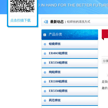
点击扫描下载
最新动态：
铝焊丝的清洗方式
产品分类
铝镁焊丝
ER4043铝焊丝
ER5356铝焊丝
纯铝焊丝
在我
ER1100铝焊丝
是我
趣的
ER5356铝焊丝
药芯焊丝