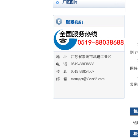
厂区图片
第一
到了
地 址：江苏省常州市武进工业区
第二
电 话：0519-88038688
围特
传 真：0519-88854567
上文
邮 箱：manager@kkweld.com
常见
相
铝
相