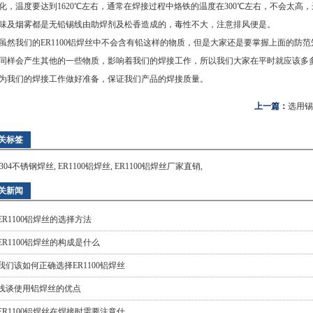
化，温度要达到1620℃左右，通常在焊接过程中烙铁的温度在300℃左右，不会太
味及烟雾都是无铅锡线由助焊剂及松香造成的，毒性不大，注意排风便是。
我们的ER1100铝焊丝中不会含有铅这样的物质，但是大家还是要掌握上面的防范
同样会产生其他的一些物质，影响着我们的焊接工作，所以我们大家在平时就应该多
为我们的焊接工作做好准备，保证我们产品的焊接质量。
上一篇：
选用锡
关标签
R304不锈钢焊丝
,
ER1100铝焊丝
,
ER1100铝焊丝厂家直销
,
关新闻
ER1100铝焊丝的选择方法
ER1100铝焊丝的构成是什么
我们该如何正确选择ER1100铝焊丝
浅谈使用铝焊丝的优点
ER1100铝焊丝在焊接时需要注意什...