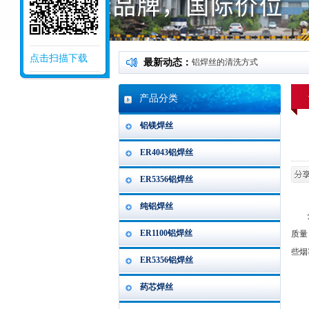
点击扫描下载
最新动态：
铝焊丝的清洗方式
产品分类
铝镁焊丝
ER4043铝焊丝
ER5356铝焊丝
纯铝焊丝
焊材
ER1100铝焊丝
质量
些烟
ER5356铝焊丝
药芯焊丝