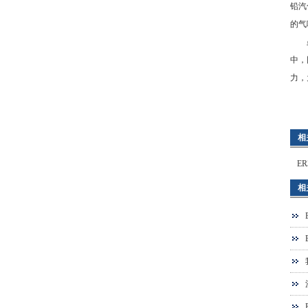
铅汽
的气
虽然
中，
力，
相
E
相