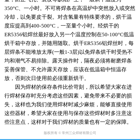
350°C、一小时。不可将焊条在高温炉中突然放入或突然
冷却，以免要皮干裂。对含氢量有特殊要求的，烘干温
度应提高到400-500°C，一至量个小时。经烘干的
ER5356铝焊丝
最好放入另一个温度控制在50-100°C低温
烘干箱中存放，并随用随取。烘干ER5356铝焊丝时，每
层焊条不能堆放太厚(一般1-3层)以免焊条烘干时受热不
均和潮气不易排除。露天操作时，隔夜必须将耐磨焊条
妥善保管、不允许露天存放，应该在低温箱中恒温存
放，否则次日使用前必须重新烘干。
因为焊材的保存条件比价苛刻，所以希望大家在进
行焊材保存时充分考虑这些因素，避免带来不必要的损
失，这样也为我们使用焊材时减少麻烦，能够直接使用
这些器材，希望大家在使用与保存这些焊材时多注意这
些注意点，这样对于我们焊材的质量也有一定的保障。
版权所有 © 常州三众焊材有限公司