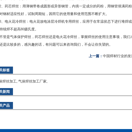
药芯焊丝：用薄钢带卷成圆形或异形钢管，内填一定成分的药粉，用钢管填满药粉
对钢材适应性好，试制周期短，因而它的使用量和使用范围不断扩大。
电火花冷焊丝：电火花放电涂层冷焊机专用焊丝，应用于在常温状态下进行堆焊或
持续焊不超高80摄氏度。
是气体保护焊丝，药芯焊丝还是电火花冷焊丝，掌握焊丝的使用注意事项，我们才
还是比较多的，感兴趣的话，有问题可以来咨询我们，不会让你失望的。
上一篇：
中国焊材行业的发
关标签
保焊丝加工
,
气保焊丝加工厂家
,
关新闻
关产品