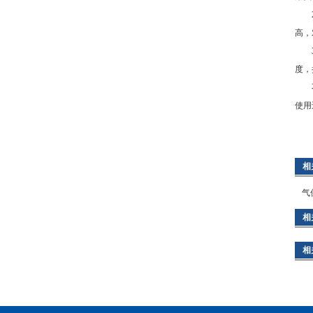
2、
高，
3、
度，
不管
使用
相
气
相
相