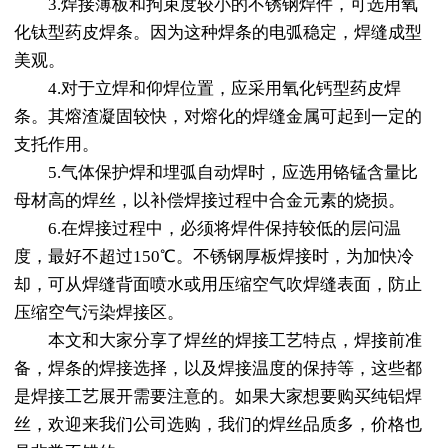
3.焊接薄板和拘束度较小的不锈钢焊件，可选用氧
化钛型药皮焊条。因为这种焊条的电弧稳定，焊缝成型
美观。
4.对于立焊和仰焊位置，应采用氧化钙型药皮焊
条。其熔渣凝固较快，对熔化的焊缝金属可起到一定的
支托作用。
5.气体保护焊和埋弧自动焊时，应选用铬锰含量比
母材高的焊丝，以补偿焊接过程中合金元素的烧损。
6.在焊接过程中，必须将焊件保持较低的层问温
度，最好不超过150℃。不锈钢厚板焊接时，为加快冷
却，可从焊缝背面喷水或用压缩空气吹焊缝表面，防止
压缩空气污染焊接区。
本文和大家分享了焊丝的焊接工艺特点，焊接前准
备，焊条的焊接选择，以及焊接温度的保持等，这些都
是焊接工艺展开需要注意的。如果大家想要购买
纯铝焊
丝
，欢迎来我们公司选购，我们的焊丝品质多，价格也