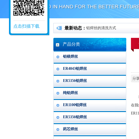
点击扫描下载
最新动态：
铝焊丝的清洗方式
产品分类
铝镁焊丝
ER4043铝焊丝
ER5356铝焊丝
纯铝焊丝
我们
ER1100铝焊丝
在我
ER
ER5356铝焊丝
药芯焊丝