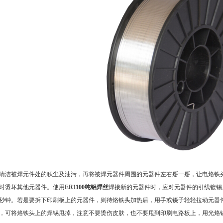
被焊元件处的积尘及油污，再将被焊元器件周围的元器件左右掰一掰，让电烙铁头
时烫坏其他元器件。使用
ER1100纯铝焊丝
焊接新的元器件时，应对元器件的引线镀锡
秒钟。若是要拆下印刷板上的元器件，则待烙铁头加热后，用手或镊子轻轻拉动元器
，可将烙铁头上的焊锡甩掉，注意不要烫伤皮肤，也不要甩到印刷电路板上，用光烙