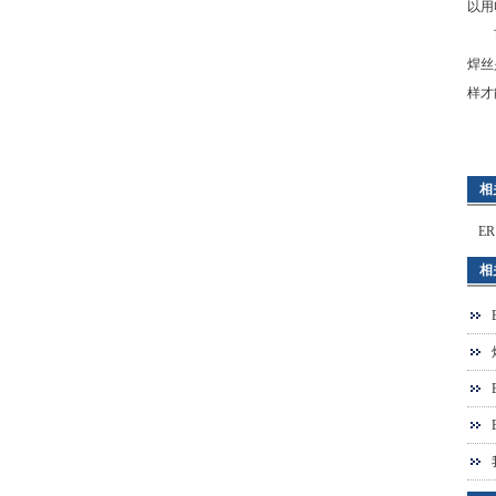
以用
可以
焊丝
样才
相
E
相