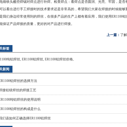
电烙铁头蘸些焊锡对焊点进行补焊。检查焊点：看焊点是否圆润、光亮、牢固，是否
看出进行手工焊接时的技术要求还是非常高的，希望我们大家在焊接的时候能够重
是我们身边经常使用到的焊丝，在很多产品的生产上都有着应用，我们使用ER1100
能保证产品焊接的质量，更好的对产品进行焊接。
上一篇：
了解
关标签
R1100纯铝焊丝
,
ER1100铝焊丝
,
ER1100铝焊丝价格
,
关新闻
ER1100铝焊丝的选择方法
焊接铝镁焊丝的焊接工艺
ER1100纯铝焊丝的使用说明
ER1100铝焊丝的构成是什么
我们该如何正确选择ER1100铝焊丝