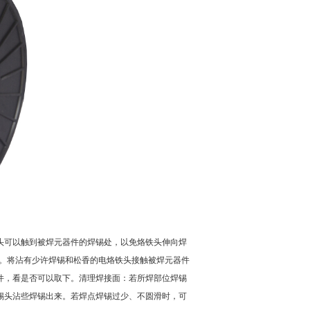
可以触到被焊元器件的焊锡处，以免烙铁头伸向焊
。将沾有少许焊锡和松香的电烙铁头接触被焊元器件
件，看是否可以取下。清理焊接面：若所焊部位焊锡
锡头沾些焊锡出来。若焊点焊锡过少、不圆滑时，可